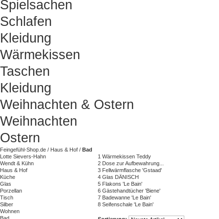
Spielsachen
Schlafen
Kleidung
Wärmekissen
Taschen
Kleidung
Weihnachten & Ostern
Weihnachten
Ostern
Feingefühl-Shop.de
/
Haus & Hof
/
Bad
Lotte Sievers-Hahn
1
Wärmekissen Teddy
Wendt & Kühn
2
Dose zur Aufbewahrung...
Haus & Hof
3
Fellwärmflasche 'Gstaad'
Küche
4
Glas DÄNISCH
Glas
5
Flakons 'Le Bain'
Porzellan
6
Gästehandtücher 'Biene'
Tisch
7
Badewanne 'Le Bain'
Silber
8
Seifenschale 'Le Bain'
Wohnen
Bad