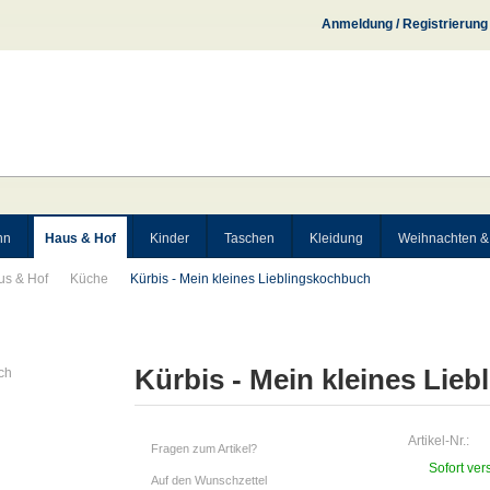
Anmeldung / Registrierung
hn
Haus & Hof
Kinder
Taschen
Kleidung
Weihnachten &
us & Hof
Küche
Kürbis - Mein kleines Lieblingskochbuch
Kürbis - Mein kleines Lie
Artikel-Nr.:
Fragen zum Artikel?
Sofort ver
Auf den Wunschzettel