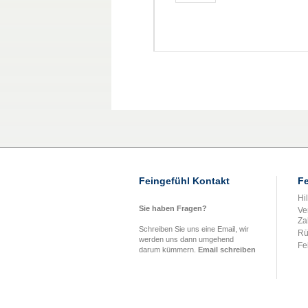
Feingefühl Kontakt
Fe
Hi
Sie haben Fragen?
Ve
Za
Schreiben Sie uns eine Email, wir
Rü
werden uns dann umgehend
Fe
darum kümmern.
Email schreiben