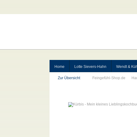
Home
Lotte Sievers-Hahn
Wendt & Kü
Zur Übersicht
Feingefühl-Shop.de
Ha