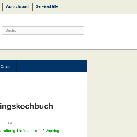
Service/Hilfe
Wunschzettel
 Ostern
blingskochbuch
0356
sandfertig, Lieferzeit ca. 1-3 Werktage