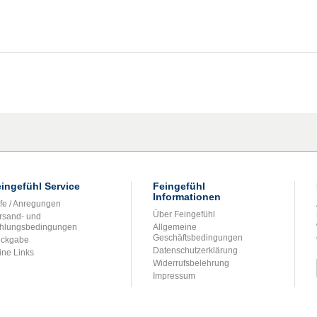
ingefühl Service
Feingefühl
Informationen
lfe / Anregungen
Über Feingefühl
rsand- und
hlungsbedingungen
Allgemeine
Geschäftsbedingungen
ckgabe
Datenschutzerklärung
ine Links
Widerrufsbelehrung
Impressum