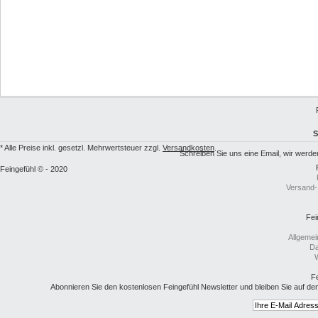
S
* Alle Preise inkl. gesetzl. Mehrwertsteuer zzgl.
Versandkosten
.
Schreiben Sie uns eine Email, wir we
Feingefühl © - 2020
Versand-
Fei
Allgeme
Da
W
Fe
Abonnieren Sie den kostenlosen Feingefühl Newsletter und bleiben Sie auf de