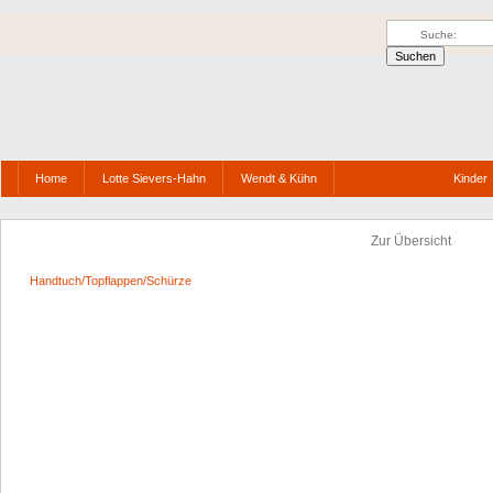
Home
Lotte Sievers-Hahn
Wendt & Kühn
Kinder
Haus & Hof
Zur Übersicht
Handtuch/Topflappen/Schürze