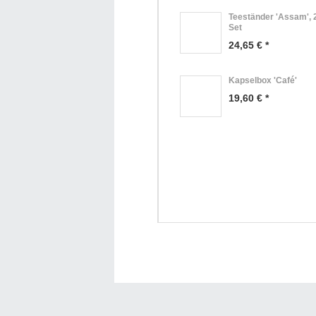
Teeständer 'Assam', 
Set
24,65 € *
Kapselbox 'Café'
19,60 € *