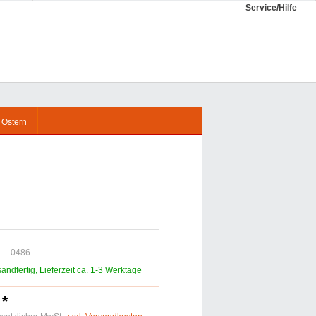
Service/Hilfe
Anmeldung / Registrierung
Wunschzettel
WARENKORB
0,00 €*
 Ostern
0486
sandfertig, Lieferzeit ca. 1-3 Werktage
 *