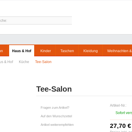
hn
Haus & Hof
Kinder
Taschen
Kleidung
Weihnachten &
us & Hof
Küche
Tee-Salon
Tee-Salon
Artikel-Nr.:
Fragen zum Artikel?
Sofort ver
Auf den Wunschzettel
27,70 €
Artikel weiterempfehlen