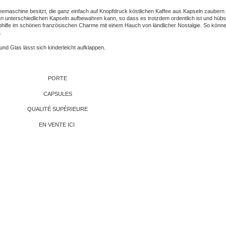
ffeemaschine besitzt, die ganz einfach auf Knopfdruck köstlichen Kaffee aus Kapseln zauber
nzen unterschiedlichen Kapseln aufbewahren kann, so dass es trotzdem ordentlich ist und hüb
hilfe im schönen französischen Charme mit einem Hauch von ländlicher Nostalgie. So könne
.
und Glas lässt sich kinderleicht aufklappen.
PORTE
CAPSULES
QUALITÉ SUPÉRIEURE
EN VENTE ICI