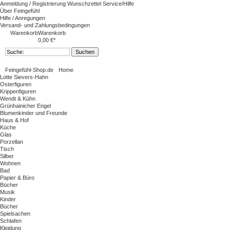
Anmeldung / Registrierung
Wunschzettel
Service/Hilfe
Über Feingefühl
Hilfe / Anregungen
Versand- und Zahlungsbedingungen
Warenkorb
Warenkorb
0,00 €*
Feingefühl-Shop.de
Home
Lotte Sievers-Hahn
Osterfiguren
Krippenfiguren
Wendt & Kühn
Grünhainicher Engel
Blumenkinder und Freunde
Haus & Hof
Küche
Glas
Porzellan
Tisch
Silber
Wohnen
Bad
Papier & Büro
Bücher
Musik
Kinder
Bücher
Spielsachen
Schlafen
Kleidung