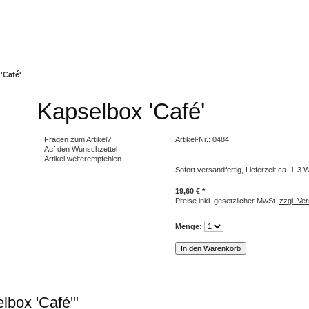
'Café'
Kapselbox 'Café'
Fragen zum Artikel?
Artikel-Nr.:
0484
Auf den Wunschzettel
Artikel weiterempfehlen
Sofort versandfertig, Lieferzeit ca. 1-3
19,60 € *
Preise inkl. gesetzlicher MwSt.
zzgl. Ve
Menge:
lbox 'Café'"