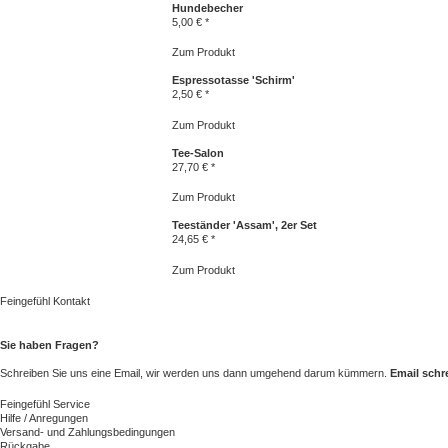
Hundebecher
5,00 € *
Zum Produkt
Espressotasse 'Schirm'
2,50 € *
Zum Produkt
Tee-Salon
27,70 € *
Zum Produkt
Teeständer 'Assam', 2er Set
24,65 € *
Zum Produkt
Feingefühl Kontakt
Sie haben Fragen?
Schreiben Sie uns eine Email, wir werden uns dann umgehend darum kümmern.
Email schr
Feingefühl Service
Hilfe / Anregungen
Versand- und Zahlungsbedingungen
Rückgabe