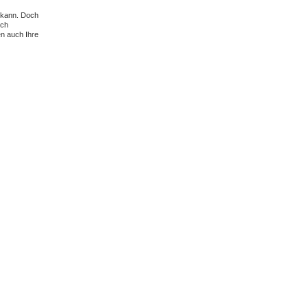
n kann. Doch
sch
n auch Ihre