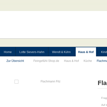
Home
Lotte Sievers-Hahn
Wendt & Kühn
Haus & Hof
Kind
Zur Übersicht
Feingefühl-Shop.de
Haus & Hof
Küche
Flachma
Fl
Frag
Auf 