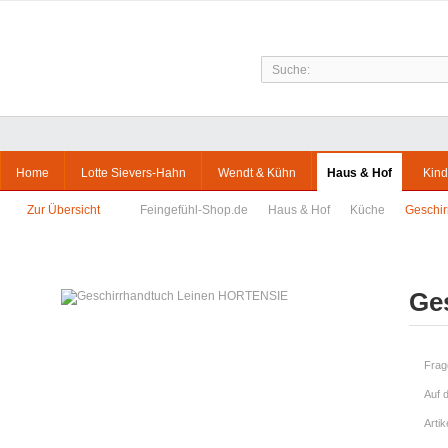
Home
Lotte Sievers-Hahn
Wendt & Kühn
Haus & Hof
Kind
Zur Übersicht
Feingefühl-Shop.de
Haus & Hof
Küche
Geschi
Ge
Frag
Auf 
Arti