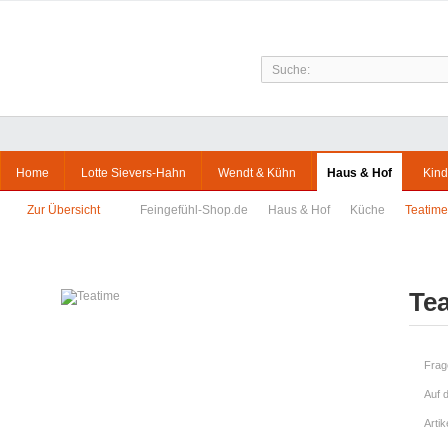
Home
Lotte Sievers-Hahn
Wendt & Kühn
Haus & Hof
Kind
Zur Übersicht
Feingefühl-Shop.de
Haus & Hof
Küche
Teatime
Te
Frag
Auf 
Arti