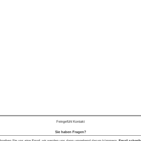
Feingefühl Kontakt
Sie haben Fragen?
hreiben Sie uns eine Email, wir werden uns dann umgehend darum kümmern.
Email schrei