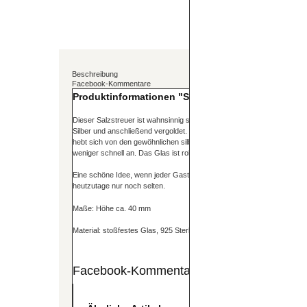
Beschreibung
Facebook-Kommentare
Produktinformationen "Salzstreuer vergoldet, eck
Dieser Salzstreuer ist wahnsinnig schön und besonders edel. Der Decke
Silber und anschließend vergoldet. So ist der Salzstreuer ein echter 
hebt sich von den gewöhnlichen silbernen Salzstreuern ab. Durch die V
weniger schnell an. Das Glas ist robust, was eine angenehme Handha
Eine schöne Idee, wenn jeder Gast einen eigenen Salzstreuer hat. So
heutzutage nur noch selten.
Maße: Höhe ca. 40 mm
Material: stoßfestes Glas, 925 Sterling Silber, vergoldet
Facebook-Kommentare