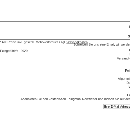
S
* Alle Preise inkl. gesetzl. Mehrwertsteuer zzgl.
Versandkosten
.
Schreiben Sie uns eine Email, wir we
Feingefühl © - 2020
Versand-
Fei
Allgeme
Da
W
Fe
Abonnieren Sie den kostenlosen Feingefühl Newsletter und bleiben Sie auf de