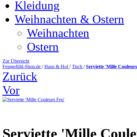
Kleidung
Weihnachten & Ostern
Weihnachten
Ostern
Zur Übersicht
Feingefühl-Shop.de
/
Haus & Hof
/
Tisch
/
Serviette 'Mille Couleur
Zurück
Vor
Serviette 'Mille Coul