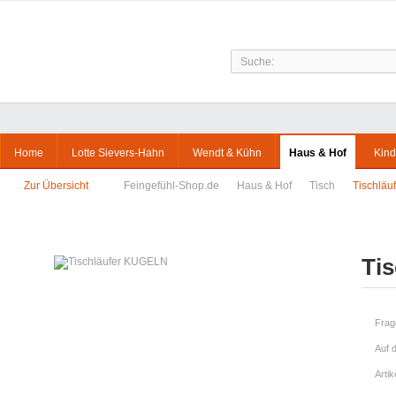
Home
Lotte Sievers-Hahn
Wendt & Kühn
Haus & Hof
Kind
Zur Übersicht
Feingefühl-Shop.de
Haus & Hof
Tisch
Tischlä
Ti
Frag
Auf 
Arti