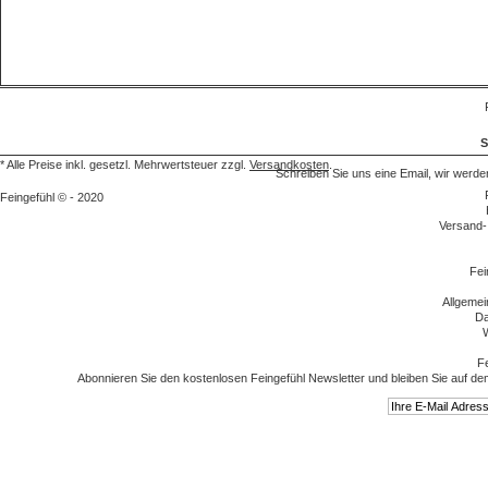
S
* Alle Preise inkl. gesetzl. Mehrwertsteuer zzgl.
Versandkosten
.
Schreiben Sie uns eine Email, wir we
Feingefühl © - 2020
Versand-
Fei
Allgeme
Da
W
Fe
Abonnieren Sie den kostenlosen Feingefühl Newsletter und bleiben Sie auf de