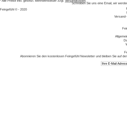
* Alle Preise inkl. gesetzl. Mehrwertsteuer zzgl.
Versandkosten
.
Schreiben Sie uns eine Email, wir we
Feingefühl © - 2020
Versand-
Fei
Allgeme
Da
W
Fe
Abonnieren Sie den kostenlosen Feingefühl Newsletter und bleiben Sie auf de