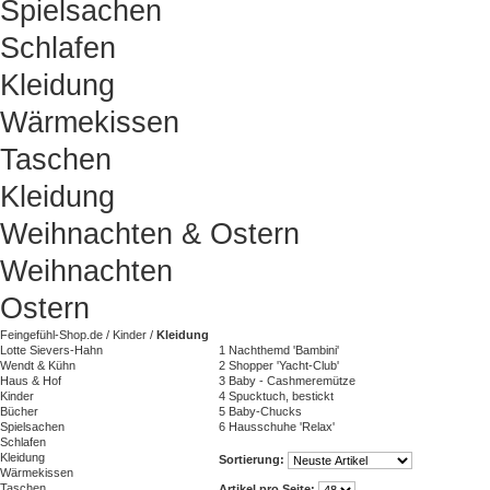
Spielsachen
Schlafen
Kleidung
Wärmekissen
Taschen
Kleidung
Weihnachten & Ostern
Weihnachten
Ostern
Feingefühl-Shop.de
/
Kinder
/
Kleidung
Lotte Sievers-Hahn
1
Nachthemd 'Bambini'
Wendt & Kühn
2
Shopper 'Yacht-Club'
Haus & Hof
3
Baby - Cashmeremütze
Kinder
4
Spucktuch, bestickt
Bücher
5
Baby-Chucks
Spielsachen
6
Hausschuhe 'Relax'
Schlafen
Kleidung
Sortierung:
Wärmekissen
Taschen
Artikel pro Seite: