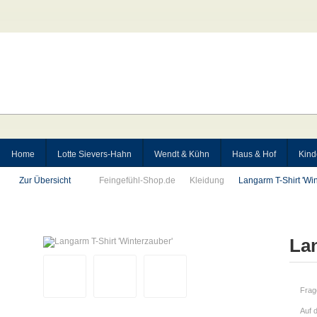
Home
Lotte Sievers-Hahn
Wendt & Kühn
Haus & Hof
Kind
Zur Übersicht
Feingefühl-Shop.de
Kleidung
Langarm T-Shirt 'Wi
Lan
Frag
Auf 