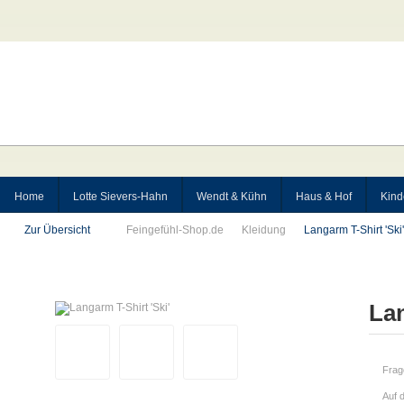
Home
Lotte Sievers-Hahn
Wendt & Kühn
Haus & Hof
Kind
Zur Übersicht
Feingefühl-Shop.de
Kleidung
Langarm T-Shirt 'Ski'
Lan
Frag
Auf 