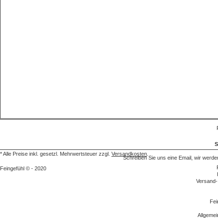
S
* Alle Preise inkl. gesetzl. Mehrwertsteuer zzgl.
Versandkosten
.
Schreiben Sie uns eine Email, wir we
Feingefühl © - 2020
Versand-
Fei
Allgeme