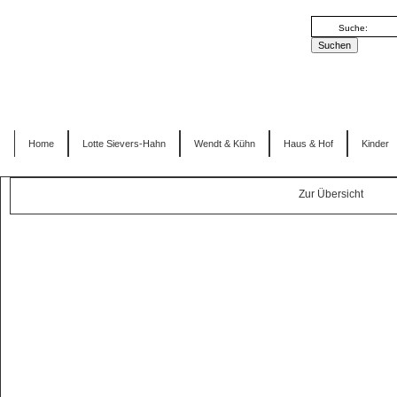
Home
Lotte Sievers-Hahn
Wendt & Kühn
Haus & Hof
Kinder
Zur Übersicht