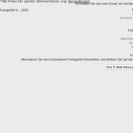
* Alle Preise inkl. gesetzl. Mehrwertsteuer zzgl.
Versandkosten
.
Schreiben Sie uns eine Email, wir we
Feingefühl © - 2020
Versand-
Fei
Allgeme
Da
W
Fe
Abonnieren Sie den kostenlosen Feingefühl Newsletter und bleiben Sie auf de