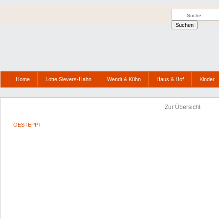
Home
Lotte Sievers-Hahn
Wendt & Kühn
Haus & Hof
Kinder
Zur Übersicht
GESTEPPT