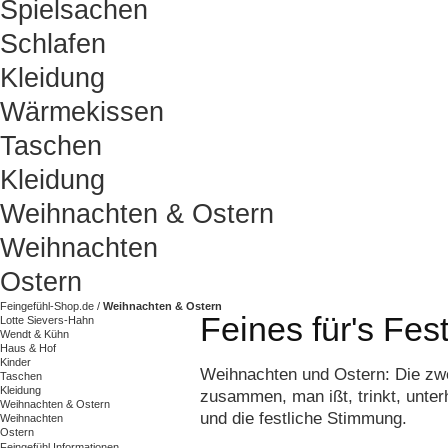
Spielsachen
Schlafen
Kleidung
Wärmekissen
Taschen
Kleidung
Weihnachten & Ostern
Weihnachten
Ostern
Feingefühl-Shop.de
/
Weihnachten & Ostern
Feines für's Fes
Lotte Sievers-Hahn
Wendt & Kühn
Haus & Hof
Kinder
Weihnachten und Ostern: Die zwe
Taschen
Kleidung
zusammen, man ißt, trinkt, unter
Weihnachten & Ostern
und die festliche Stimmung.
Weihnachten
Ostern
Feingefühl Informationen