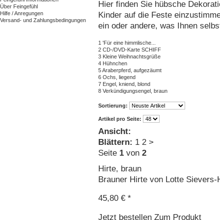
Hier finden Sie hübsche Dekoratio
Über Feingefühl
Kinder auf die Feste einzustimm
Hilfe / Anregungen
Versand- und Zahlungsbedingungen
ein oder andere, was Ihnen selbst
1
'Für eine himmlische...
2
CD-/DVD-Karte SCHIFF
3
Kleine Weihnachtsgrüße
4
Hühnchen
5
Araberpferd, aufgezäumt
6
Ochs, liegend
7
Engel, kniend, blond
8
Verkündigungsengel, braun
Sortierung:
Artikel pro Seite:
Ansicht:
Blättern:
1
2
>
Seite
1
von
2
Hirte, braun
Brauner Hirte von Lotte Sievers-
45,80 € *
Jetzt bestellen
Zum Produkt