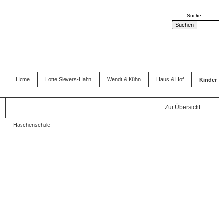
Home
Lotte Sievers-Hahn
Wendt & Kühn
Haus & Hof
Kinder
Zur Übersicht
Häschenschule