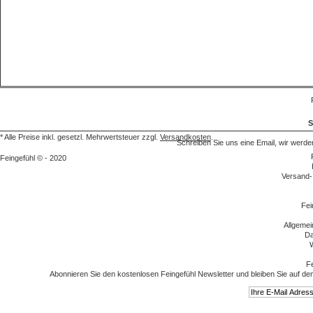
S
* Alle Preise inkl. gesetzl. Mehrwertsteuer zzgl.
Versandkosten
.
Schreiben Sie uns eine Email, wir we
Feingefühl © - 2020
Versand-
Fei
Allgeme
Da
W
Fe
Abonnieren Sie den kostenlosen Feingefühl Newsletter und bleiben Sie auf de