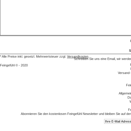
S
* Alle Preise inkl. gesetzl. Mehrwertsteuer zzgl.
Versandkosten
.
Schreiben Sie uns eine Email, wir we
Feingefühl © - 2020
Versand-
Fei
Allgeme
Da
W
Fe
Abonnieren Sie den kostenlosen Feingefühl Newsletter und bleiben Sie auf de