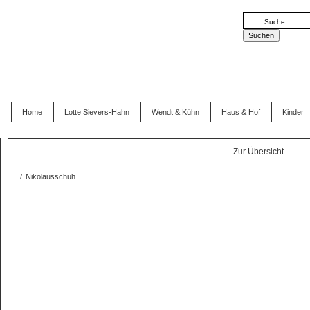
Home
Lotte Sievers-Hahn
Wendt & Kühn
Haus & Hof
Kinder
Zur Übersicht
/
Nikolausschuh