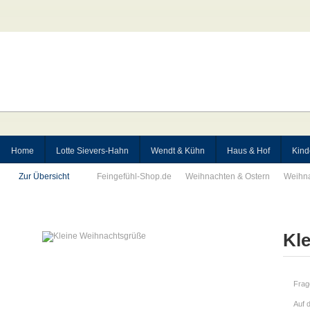
Home
Lotte Sievers-Hahn
Wendt & Kühn
Haus & Hof
Kind
Zur Übersicht
Feingefühl-Shop.de
Weihnachten & Ostern
Weihn
Kl
Frag
Auf 