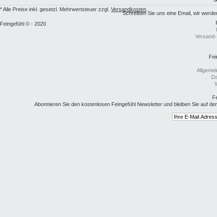
* Alle Preise inkl. gesetzl. Mehrwertsteuer zzgl.
Versandkosten
.
Schreiben Sie uns eine Email, wir we
Feingefühl © - 2020
Versand-
Fei
Allgeme
Da
W
Fe
Abonnieren Sie den kostenlosen Feingefühl Newsletter und bleiben Sie auf de