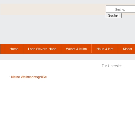
Home
Lotte Sievers-Hahn
Wendt & Kühn
Haus & Hof
Kinder
Zur Übersicht
/
Kleine Weihnachtsgrüße