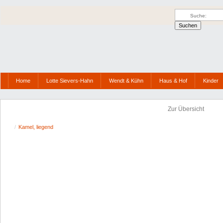
Home
Lotte Sievers-Hahn
Wendt & Kühn
Haus & Hof
Kinder
Zur Übersicht
/
Kamel, liegend