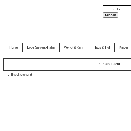
Home
Lotte Sievers-Hahn
Wendt & Kühn
Haus & Hof
Kinder
Zur Übersicht
/
Engel, stehend