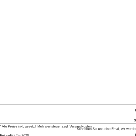
S
* Alle Preise inkl. gesetzl. Mehrwertsteuer zzgl.
Versandkosten
.
Schreiben Sie uns eine Email, wir we
Feingefühl © - 2020