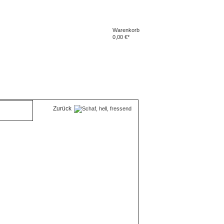
Warenkorb
0,00 €*
Zurück
Sch