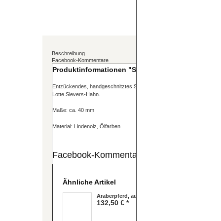
Beschreibung
Facebook-Kommentare
Produktinformationen "Schaf, hell, fressend"
Entzückendes, handgeschnitztes Schaf, fressend - Krippenfigur. Aus
Lotte Sievers-Hahn.
Maße: ca. 40 mm
Material: Lindenolz, Ölfarben
Facebook-Kommentare
Ähnliche Artikel
Araberpferd, aufgezäumt
132,50 € *