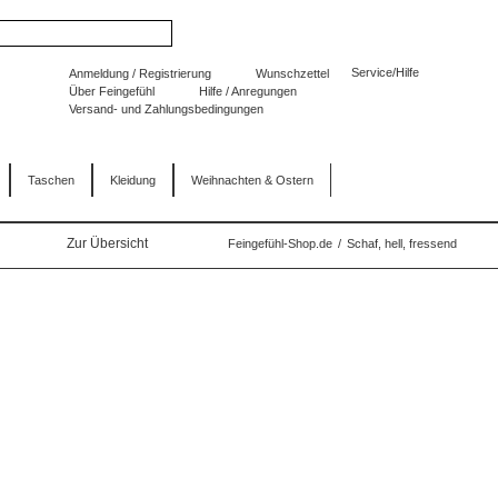
Service/Hilfe
Anmeldung / Registrierung
Wunschzettel
Über Feingefühl
Hilfe / Anregungen
Versand- und Zahlungsbedingungen
Taschen
Kleidung
Weihnachten & Ostern
Zur Übersicht
Feingefühl-Shop.de
/
Schaf, hell, fressend