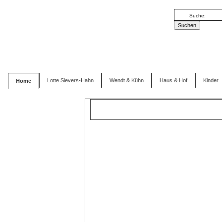
Lotte Sievers-Hahn
Wendt & Kühn
Haus & Hof
Kinder
Home