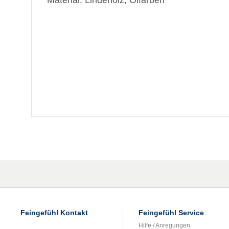
Material: Lindenolz, Ölfarben
Feingefühl Kontakt
Feingefühl Service
Hilfe / Anregungen