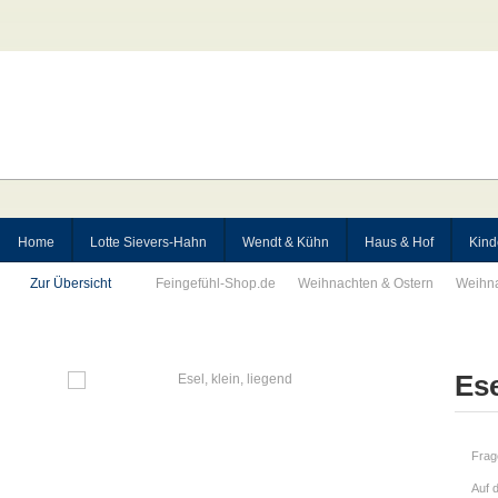
Home
Lotte Sievers-Hahn
Wendt & Kühn
Haus & Hof
Kind
Zur Übersicht
Feingefühl-Shop.de
Weihnachten & Ostern
Weihn
Ese
Frag
Auf 