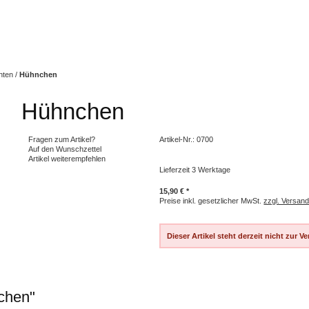
hten
/
Hühnchen
Hühnchen
Fragen zum Artikel?
Artikel-Nr.:
0700
Auf den Wunschzettel
Artikel weiterempfehlen
Lieferzeit
3
Werktage
15,90 € *
Preise inkl. gesetzlicher MwSt.
zzgl. Versan
Dieser Artikel steht derzeit nicht zur V
chen"