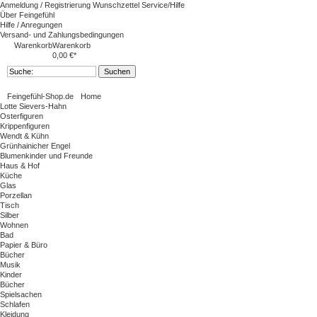
Anmeldung / Registrierung
Wunschzettel
Service/Hilfe
Über Feingefühl
Hilfe / Anregungen
Versand- und Zahlungsbedingungen
Warenkorb
Warenkorb
0,00 €*
Feingefühl-Shop.de
Home
Lotte Sievers-Hahn
Osterfiguren
Krippenfiguren
Wendt & Kühn
Grünhainicher Engel
Blumenkinder und Freunde
Haus & Hof
Küche
Glas
Porzellan
Tisch
Silber
Wohnen
Bad
Papier & Büro
Bücher
Musik
Kinder
Bücher
Spielsachen
Schlafen
Kleidung