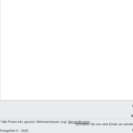
S
* Alle Preise inkl. gesetzl. Mehrwertsteuer zzgl.
Versandkosten
.
Schreiben Sie uns eine Email, wir we
Feingefühl © - 2020