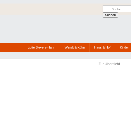
Lotte Sievers-Hahn
Wendt & Kühn
Haus & Hof
Kinder
Home
Zur Übersicht