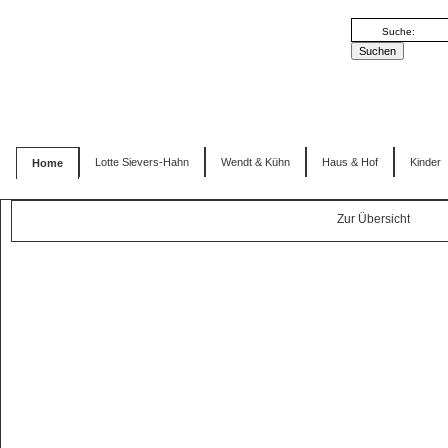
Lotte Sievers-Hahn
Wendt & Kühn
Haus & Hof
Kinder
Home
Zur Übersicht