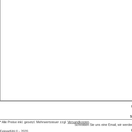
S
* Alle Preise inkl. gesetzl. Mehrwertsteuer zzgl.
Versandkosten
.
Schreiben Sie uns eine Email, wir we
Feingefühl © - 2020